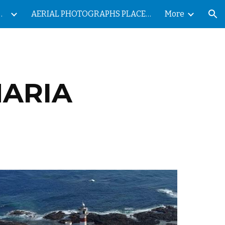
ES DE LAS ISLAS CANARIAS
AERIAL PHOTOGRAPHS PLACES OF THE CANARY ISLANDS
More
ion
NARIA