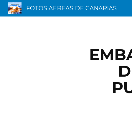
FOTOS AEREAS DE CANARIAS
Sk
EMBA
D
P