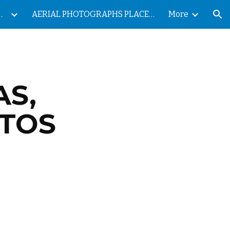
ES DE LAS ISLAS CANARIAS
AERIAL PHOTOGRAPHS PLACES OF THE CANARY ISLANDS
More
ion
AS,
NTOS