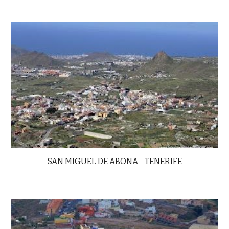
SAN MIGUEL DE ABONA - TENERIFE