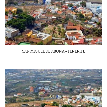
SAN MIGUEL DE ABONA - TENERIFE