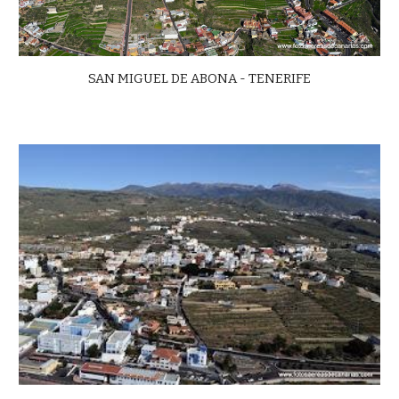
SAN MIGUEL DE ABONA - TENERIFE