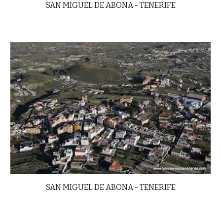
SAN MIGUEL DE ABONA - TENERIFE
SAN MIGUEL DE ABONA - TENERIFE