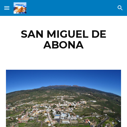
Skip to main content
Skip to navigation
SAN MIGUEL DE
ABONA