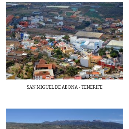
SAN MIGUEL DE ABONA - TENERIFE