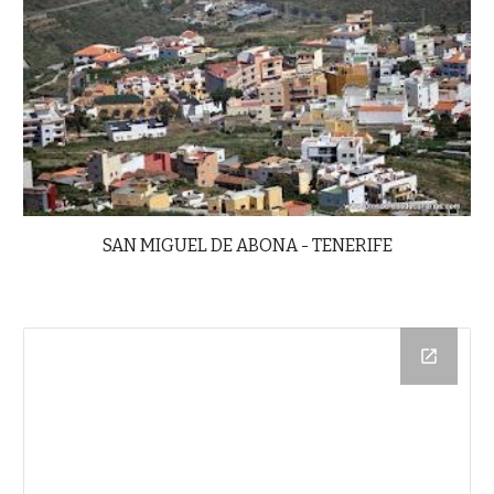
SAN MIGUEL DE ABONA - TENERIFE