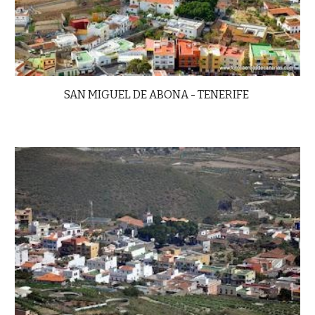
SAN MIGUEL DE ABONA - TENERIFE