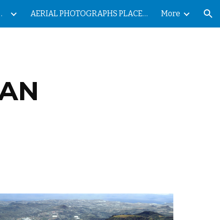
ES DE LAS ISLAS CANARIAS
AERIAL PHOTOGRAPHS PLACES OF THE CANARY ISLANDS
More
ion
RAN